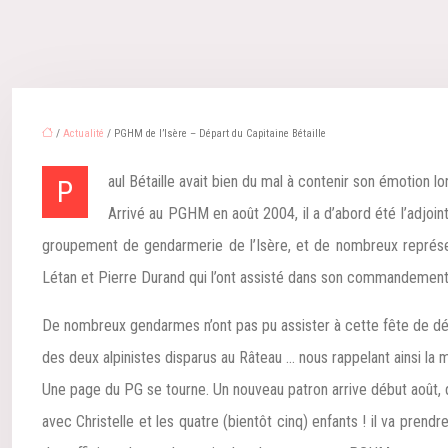
/
Actualité
/ PGHM de l’Isère – Départ du Capitaine Bétaille
Paul Bétaille avait bien du mal à contenir son émotio
Arrivé au PGHM en août 2004, il a d’abord été l’adjo
groupement de gendarmerie de l’Isère, et de nombreux représe
Létan et Pierre Durand qui l’ont assisté dans son commandemen
De nombreux gendarmes n’ont pas pu assister à cette fête de dép
des deux alpinistes disparus au Râteau … nous rappelant ainsi la mi
Une page du PG se tourne. Un nouveau patron arrive début août, q
avec Christelle et les quatre (bientôt cinq) enfants ! il va pre