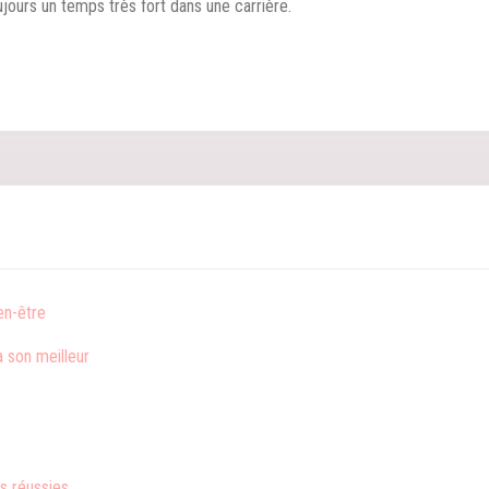
ours un temps très fort dans une carrière.
en-être
à son meilleur
s réussies